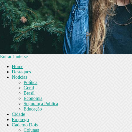
Entrar
Junte-se
Home
Destaques
Notícias
Política
Geral
Brasil
Economia
Segurança Pública
Educação
Cidade
Emprego
Caderno Dois
Colunas