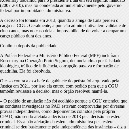
Rosemary trabalhou para o presidente Lula em seu segundo mandato
(2007-2010), mas foi condenada administrativamente pelo governo
federal por improbidade administrativa.
A decisão foi tomada em 2013, quando a amiga de Lula perdeu o
cargo na CGU. Geralmente, a punição administrativa tem validade de
cinco anos, mas no caso dela a impossibilidade de voltar a ocupar um
cargo público dura dez anos.
Continua depois da publicidade
A Polícia Federal e o Ministério Público Federal (MPF) incluíram
Rosemary na Operação Porto Seguro, denunciando-a por falsidade
ideológica, tráfico de influência, corrupção passiva e formação de
quadrilha. Ela foi absolvida.
O caso contra a ex-chefe de gabinete do petista foi arquivado pela
Justiça em 2021, por isso ela entrou com pedido para que a CGU
também revisasse a decisão, mas o órgão resolveu mantê-la.
– O pedido de anulação não foi acolhido porque a CGU entendeu que
as condutas investigadas no PAD estavam comprovadas por diversas
provas independentes, como depoimentos colhidos pela própria
CPAD, não sendo afetada a decisão de 2013 pela decisão na esfera
criminal. Essa não afetação da esfera administrativa pela esfera
criminal se deu basicamente pela independência das instâncias – diz a