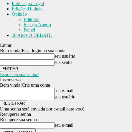
Publicação Legal
Edições Digitais
Opinião
Editorial
Espaço Aberto
Painel
50 Anos O DEBATE
Entrar
Bem vinda!
Faça login na sua conta
seu usuário
sua senha
Esqueceu sua senha?
Inscrever-se
Bem vinda!
Crie uma conta
seu e-mail
seu usuário
Uma senha será enviada por e-mail para você.
Recuperar senha
Recupere sua senha
seu e-mail