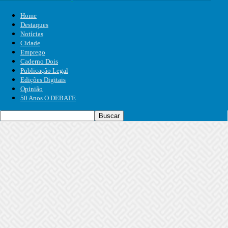
Home
Destaques
Notícias
Cidade
Emprego
Caderno Dois
Publicação Legal
Edições Digitais
Opinião
50 Anos O DEBATE