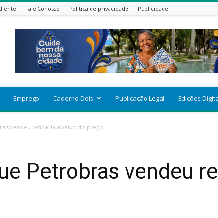
diente
Fale Conosco
Política de privacidade
Publicidade
Emprego
Caderno Dois
Publicação Legal
Edições Digit
ras vendeu refinaria abaixo do preço
e Petrobras vendeu ref