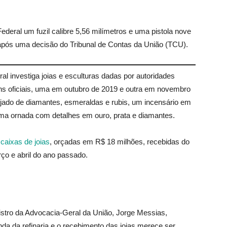
eral um fuzil calibre 5,56 milímetros e uma pistola nove
após uma decisão do Tribunal de Contas da União (TCU).
al investiga joias e esculturas dadas por autoridades
s oficiais, uma em outubro de 2019 e outra em novembro
jado de diamantes, esmeraldas e rubis, um incensário em
uma ornada com detalhes em ouro, prata e diamantes.
caixas de joias
, orçadas em R$ 18 milhões, recebidas do
ço e abril do ano passado.
inistro da Advocacia-Geral da União, Jorge Messias,
da da refinaria e o recebimento das joias merece ser