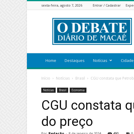
sexta-feira, agosto 7, 2026
Entrar / Cadastrar
Expe
ODEBATEON
Home
Destaques
Notícias
Cidade
Início
Notícias
Brasil
CGU constata que Petrob
Notícias
Brasil
Economia
CGU constata qu
do preço
Por
Redação
-
8 de janeiro de 2024
490
0