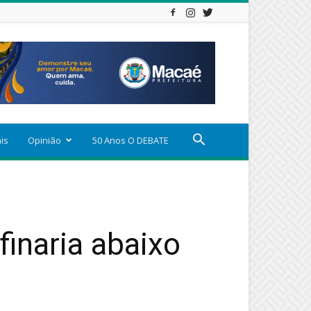
ais
Opinião
50 Anos O DEBATE
inaria abaixo