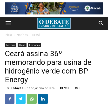
Início
Notícias
Brasil
Notícias
Brasil
Economia
Ceará assina 36º
memorando para usina de
hidrogênio verde com BP
Energy
Por
Redação
-
17 de janeiro de 2024
963
0