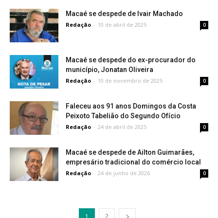
Macaé se despede de Ivair Machado
Redação
-
10 de abril de 2025
0
Macaé se despede do ex-procurador do
município, Jonatan Oliveira
Redação
-
10 de novembro de 2025
0
Faleceu aos 91 anos Domingos da Costa
Peixoto Tabelião do Segundo Ofício
Redação
-
24 de abril de 2025
0
Macaé se despede de Ailton Guimarães,
empresário tradicional do comércio local
Redação
-
24 de junho de 2026
0
1
2