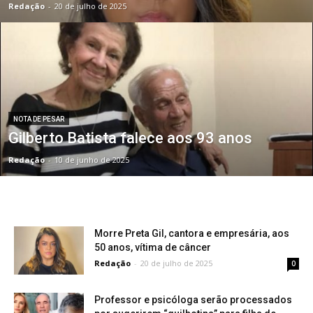
Redação
-
20 de julho de 2025
NOTA DE PESAR
Gilberto Batista falece aos 93 anos
Redação
-
10 de junho de 2025
Morre Preta Gil, cantora e empresária, aos
50 anos, vítima de câncer
Redação
-
20 de julho de 2025
0
Professor e psicóloga serão processados