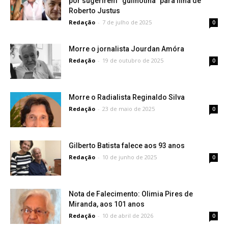
por sugerirem “guilhotina” para filha de
Roberto Justus
Redação
-
7 de julho de 2025
0
Morre o jornalista Jourdan Amóra
Redação
-
19 de outubro de 2025
0
Morre o Radialista Reginaldo Silva
Redação
-
23 de maio de 2025
0
Gilberto Batista falece aos 93 anos
Redação
-
10 de junho de 2025
0
Nota de Falecimento: Olimia Pires de
Miranda, aos 101 anos
Redação
-
10 de abril de 2026
0