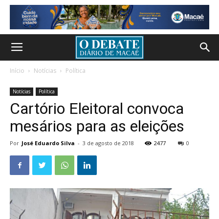
Início
Notícias
Política
Notícias
Política
Cartório Eleitoral convoca
mesários para as eleições
Por
José Eduardo Silva
-
3 de agosto de 2018
2477
0