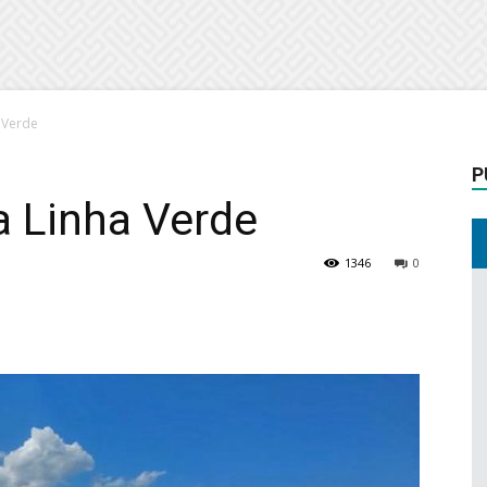
 Verde
P
a Linha Verde
1346
0