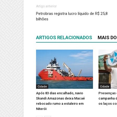
Artigo anterior
Petrobras registra lucro líquido de R$ 25,8
bilhões
ARTIGOS RELACIONADOS
MAIS DO
Cidade
Cidade
Após 83 dias encalhado, navio
Presenças 
Skandi Amazonas deixa Macaé
campanha d
rebocado rumo a estaleiro em
os laços co
Niterói