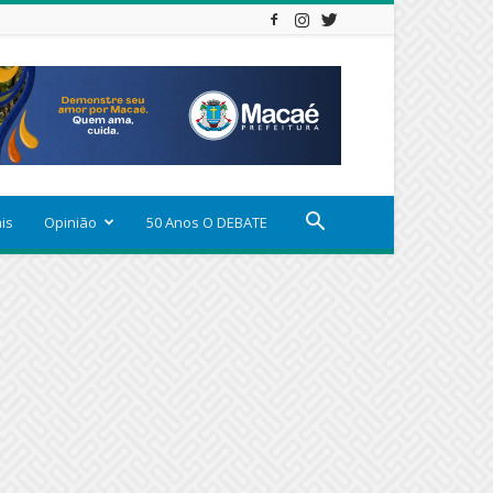
ais
Opinião
50 Anos O DEBATE