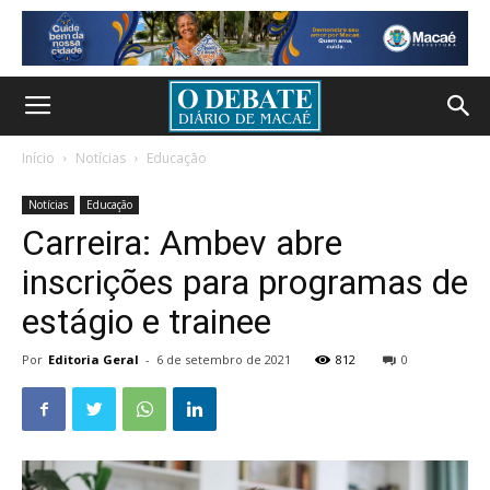
Início
Notícias
Educação
Notícias
Educação
Carreira: Ambev abre
inscrições para programas de
estágio e trainee
Por
Editoria Geral
-
6 de setembro de 2021
812
0