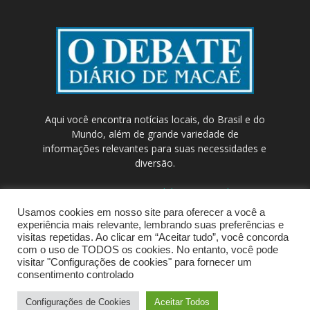
Aqui você encontra notícias locais, do Brasil e do
Mundo, além de grande variedade de
informações relevantes para suas necessidades e
diversão.
Contato:
contato@odebateon.com.br /
comercia@odebateon.com.br
Usamos cookies em nosso site para oferecer a você a
experiência mais relevante, lembrando suas preferências e
visitas repetidas. Ao clicar em “Aceitar tudo”, você concorda
com o uso de TODOS os cookies. No entanto, você pode
visitar "Configurações de cookies" para fornecer um
consentimento controlado
Configurações de Cookies
Aceitar Todos