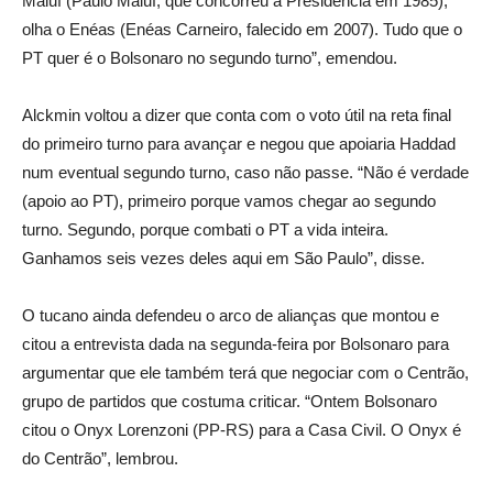
Maluf (Paulo Maluf, que concorreu à Presidência em 1985),
olha o Enéas (Enéas Carneiro, falecido em 2007). Tudo que o
PT quer é o Bolsonaro no segundo turno”, emendou.
Alckmin voltou a dizer que conta com o voto útil na reta final
do primeiro turno para avançar e negou que apoiaria Haddad
num eventual segundo turno, caso não passe. “Não é verdade
(apoio ao PT), primeiro porque vamos chegar ao segundo
turno. Segundo, porque combati o PT a vida inteira.
Ganhamos seis vezes deles aqui em São Paulo”, disse.
O tucano ainda defendeu o arco de alianças que montou e
citou a entrevista dada na segunda-feira por Bolsonaro para
argumentar que ele também terá que negociar com o Centrão,
grupo de partidos que costuma criticar. “Ontem Bolsonaro
citou o Onyx Lorenzoni (PP-RS) para a Casa Civil. O Onyx é
do Centrão”, lembrou.