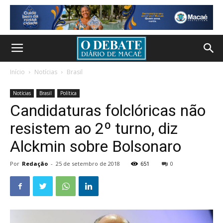
Início
Notícias
Brasil
Notícias
Brasil
Política
Candidaturas folclóricas não
resistem ao 2º turno, diz
Alckmin sobre Bolsonaro
Por
Redação
-
25 de setembro de 2018
651
0