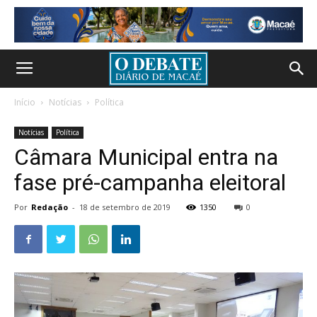
Início
Notícias
Política
Notícias
Política
Câmara Municipal entra na
fase pré-campanha eleitoral
Por
Redação
-
18 de setembro de 2019
1350
0