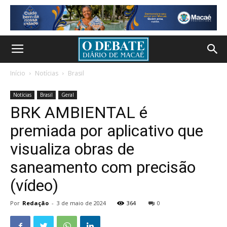
Início
Notícias
Brasil
Notícias
Brasil
Geral
BRK AMBIENTAL é
premiada por aplicativo que
visualiza obras de
saneamento com precisão
(vídeo)
Por
Redação
-
3 de maio de 2024
364
0