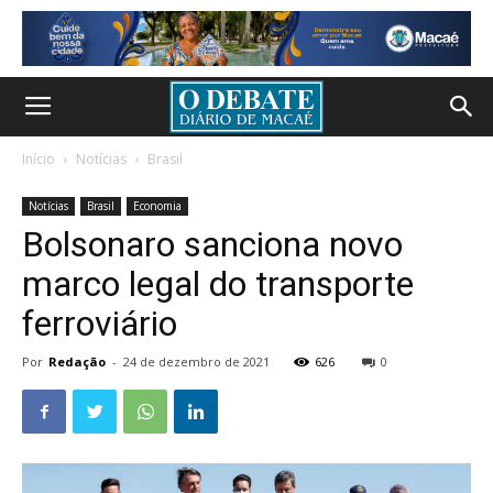
Início
Notícias
Brasil
Notícias
Brasil
Economia
Bolsonaro sanciona novo
marco legal do transporte
ferroviário
Por
Redação
-
24 de dezembro de 2021
626
0