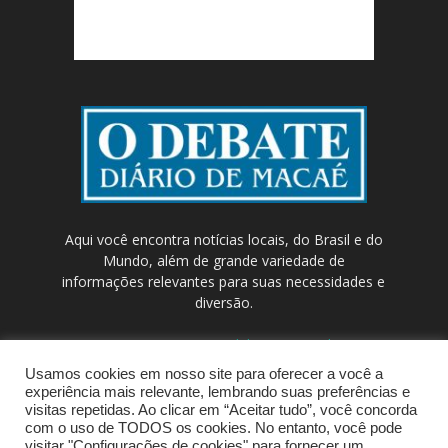
Aqui você encontra notícias locais, do Brasil e do
Mundo, além de grande variedade de
informações relevantes para suas necessidades e
diversão.
Contato:
contato@odebateon.com.br /
comercia@odebateon.com.br
Usamos cookies em nosso site para oferecer a você a
experiência mais relevante, lembrando suas preferências e
visitas repetidas. Ao clicar em “Aceitar tudo”, você concorda
com o uso de TODOS os cookies. No entanto, você pode
visitar "Configurações de cookies" para fornecer um