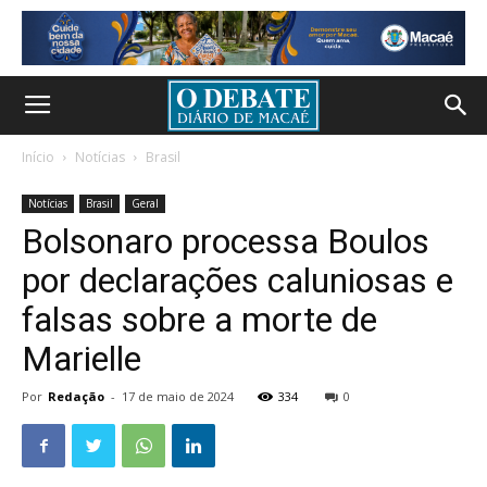
Início
Notícias
Brasil
Notícias
Brasil
Geral
Bolsonaro processa Boulos
por declarações caluniosas e
falsas sobre a morte de
Marielle
Por
Redação
-
17 de maio de 2024
334
0