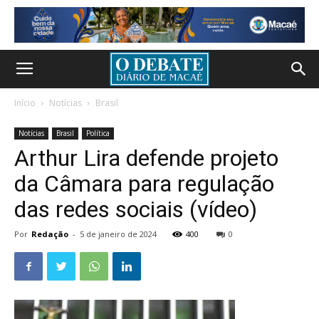
Início
Notícias
Brasil
Notícias
Brasil
Política
Arthur Lira defende projeto
da Câmara para regulação
das redes sociais (vídeo)
Por
Redação
-
5 de janeiro de 2024
400
0