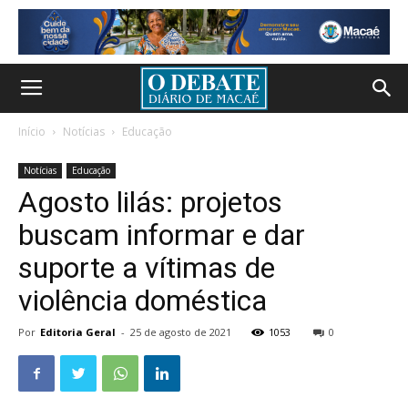
Início
Notícias
Educação
Notícias
Educação
Agosto lilás: projetos
buscam informar e dar
suporte a vítimas de
violência doméstica
Por
Editoria Geral
-
25 de agosto de 2021
1053
0