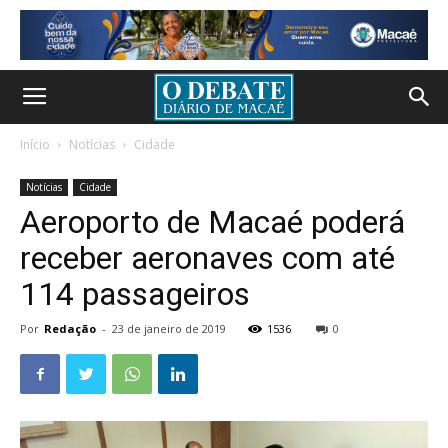
Início
Notícias
Cidade
Notícias
Cidade
Aeroporto de Macaé poderá
receber aeronaves com até
114 passageiros
Por
Redação
-
23 de janeiro de 2019
1536
0