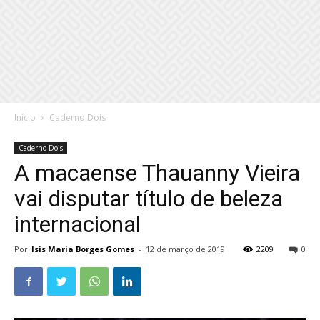
Início
Caderno Dois
Caderno Dois
A macaense Thauanny Vieira
vai disputar título de beleza
internacional
Por
Isis Maria Borges Gomes
-
12 de março de 2019
2209
0