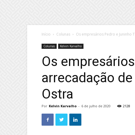
Início
Colunas
Os empresários Pedro e Juninho T
Colunas
Kelvin Karvalho
Os empresários
arrecadação de 
Ostra
Por
Kelvin Karvalho
-
6 de julho de 2020
2128