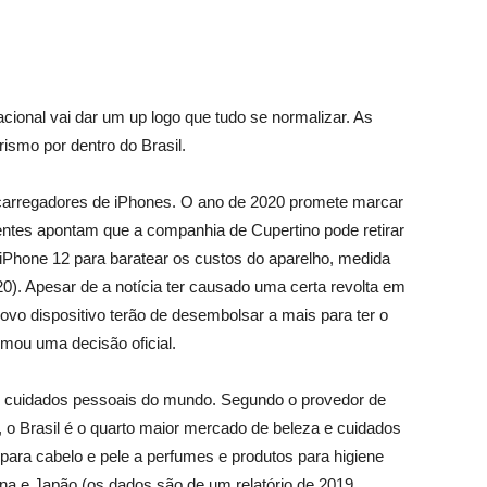
onal vai dar um up logo que tudo se normalizar. As
ismo por dentro do Brasil.
 carregadores de iPhones. O ano de 2020 promete marcar
tes apontam que a companhia de Cupertino pode retirar
 iPhone 12 para baratear os custos do aparelho, medida
). Apesar de a notícia ter causado uma certa revolta em
o dispositivo terão de desembolsar a mais para ter o
omou uma decisão oficial.
e cuidados pessoais do mundo. Segundo o provedor de
 o Brasil é o quarto maior mercado de beleza e cuidados
ara cabelo e pele a perfumes e produtos para higiene
ina e Japão (os dados são de um relatório de 2019,