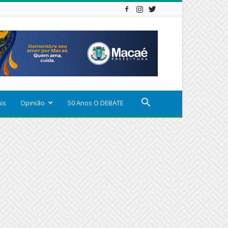
ais
Opinião
50 Anos O DEBATE