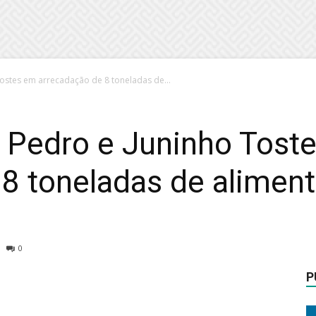
ostes em arrecadação de 8 toneladas de...
 Pedro e Juninho Tost
8 toneladas de alimen
0
P