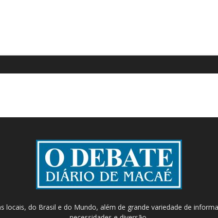
as locais, do Brasil e do Mundo, além de grande variedade de inform
necessidades e diversão.