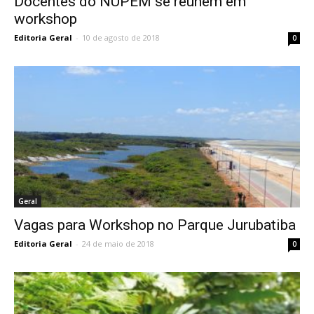
Docentes do NUPEM se reúnem em
workshop
Editoria Geral
-
10 de agosto de 2018
0
Geral
Vagas para Workshop no Parque Jurubatiba
Editoria Geral
-
24 de maio de 2018
0