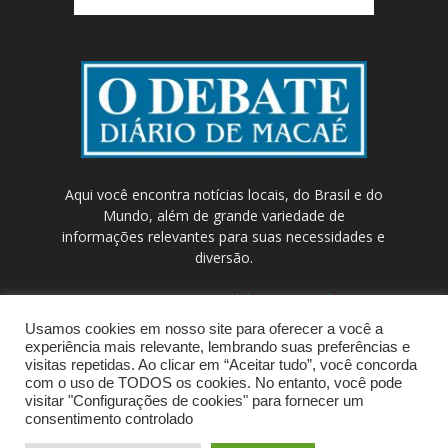
Aqui você encontra notícias locais, do Brasil e do
Mundo, além de grande variedade de
informações relevantes para suas necessidades e
diversão.
Contato:
contato@odebateon.com.br /
comercia@odebateon.com.br
Usamos cookies em nosso site para oferecer a você a
experiência mais relevante, lembrando suas preferências e
visitas repetidas. Ao clicar em “Aceitar tudo”, você concorda
com o uso de TODOS os cookies. No entanto, você pode
visitar "Configurações de cookies" para fornecer um
consentimento controlado