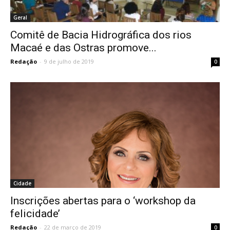
Geral
Comitê de Bacia Hidrográfica dos rios
Macaé e das Ostras promove...
Redação
-
9 de julho de 2019
0
Cidade
Inscrições abertas para o ‘workshop da
felicidade’
Redação
-
22 de março de 2019
0