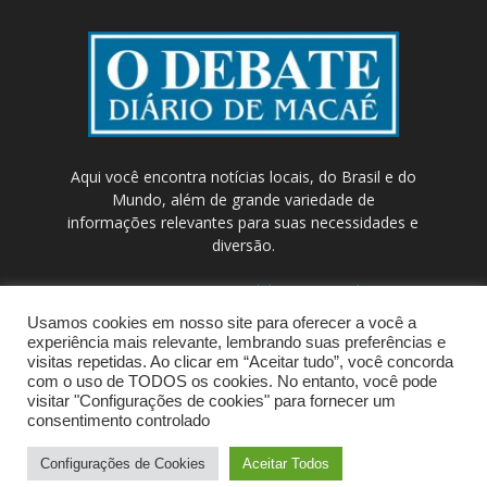
Aqui você encontra notícias locais, do Brasil e do
Mundo, além de grande variedade de
informações relevantes para suas necessidades e
diversão.
Contato:
contato@odebateon.com.br /
comercia@odebateon.com.br
Usamos cookies em nosso site para oferecer a você a
experiência mais relevante, lembrando suas preferências e
visitas repetidas. Ao clicar em “Aceitar tudo”, você concorda
com o uso de TODOS os cookies. No entanto, você pode
visitar "Configurações de cookies" para fornecer um
consentimento controlado
Configurações de Cookies
Aceitar Todos
© Portal de Notícias ODEBATEON