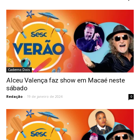
Caderno Dois
Alceu Valença faz show em Macaé neste
sábado
Redação
-
19 de janeiro de 2024
0