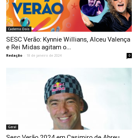
Caderno Dois
SESC Verão: Kynnie Willians, Alceu Valença
e Rei Midas agitam o...
Redação
-
18 de janeiro de 2024
0
Geral
Sesc Verão 2024 em Casimiro de Abreu