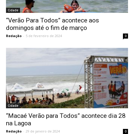
Cidade
“Verão Para Todos” acontece aos
domingos até o fim de março
Redação
-
5 de fevereiro de 2024
0
Cidade
“Macaé Verão para Todos” acontece dia 28
na Lagoa
Redação
-
29 de janeiro de 2024
0