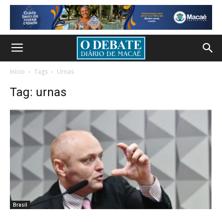
Início
Tags
Urnas
Tag: urnas
Brasil