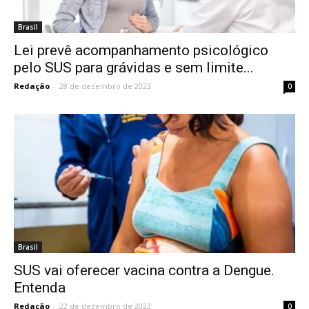
Brasil
Lei prevê acompanhamento psicológico
pelo SUS para grávidas e sem limite...
Redação
-
28 de dezembro de 2023
0
Brasil
SUS vai oferecer vacina contra a Dengue.
Entenda
Redação
-
22 de dezembro de 2023
0