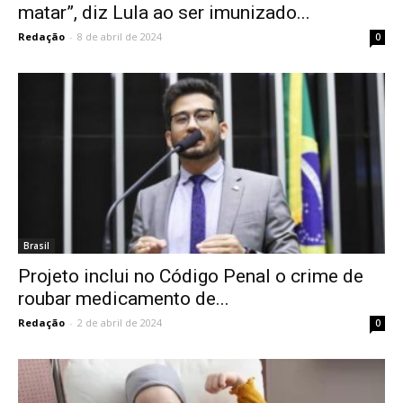
matar”, diz Lula ao ser imunizado...
Redação
-
8 de abril de 2024
0
Brasil
Projeto inclui no Código Penal o crime de
roubar medicamento de...
Redação
-
2 de abril de 2024
0