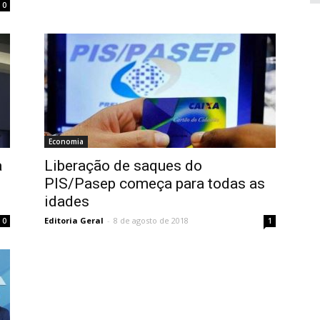
0
Economia
a
Liberação de saques do
s
PIS/Pasep começa para todas as
idades
Editoria Geral
-
8 de agosto de 2018
0
1