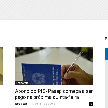
P
Economia
Abono do PIS/Pasep começa a ser
pago na próxima quinta-feira
Redação
-
18 de julho de 2019
0