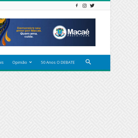
ais
Opinião
50 Anos O DEBATE