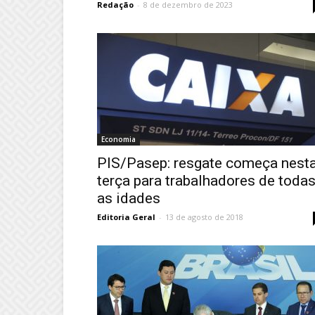
Redação
-
8 de dezembro de 2023
Economia
PIS/Pasep: resgate começa nest
terça para trabalhadores de toda
as idades
Editoria Geral
-
13 de agosto de 2018