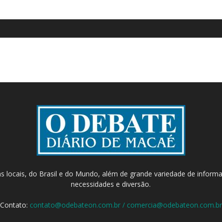
as locais, do Brasil e do Mundo, além de grande variedade de inform
necessidades e diversão.
Contato:
contato@odebateon.com.br / comercia@odebateon.com.br