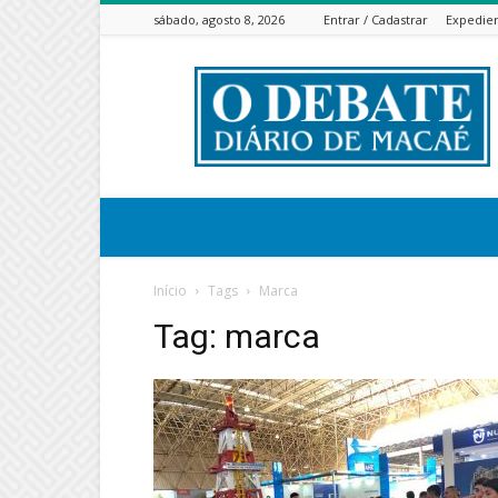
sábado, agosto 8, 2026
Entrar / Cadastrar
Expedie
ODEBATEON
Início
Tags
Marca
Tag: marca