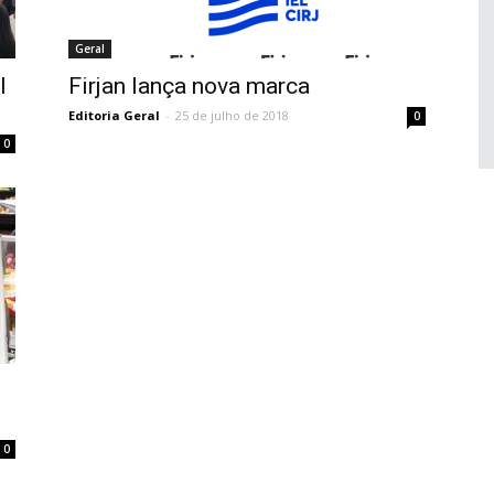
Geral
l
Firjan lança nova marca
Editoria Geral
-
25 de julho de 2018
0
0
0