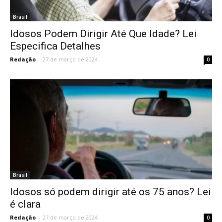
Brasil
Idosos Podem Dirigir Até Que Idade? Lei
Especifica Detalhes
Redação
-
27 de março de 2024
0
Brasil
Idosos só podem dirigir até os 75 anos? Lei
é clara
Redação
-
27 de março de 2024
0