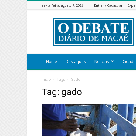
sexta-feira, agosto 7, 2026
Entrar / Cadastrar
Expe
ODEBATEON
Home
Destaques
Notícias
Cidade
Início
Tags
Gado
Tag: gado