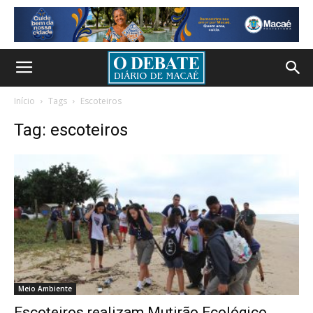
Início
Tags
Escoteiros
Tag: escoteiros
Meio Ambiente
Escoteiros realizam Mutirão Ecológico