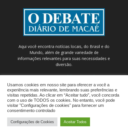
Aqui você encontra notícias locais, do Brasil e do
Mundo, além de grande variedade de
informações relevantes para suas necessidades e
diversão.
Contato:
contato@odebateon.com.br /
comercia@odebateon.com.br
Usamos cookies em nosso site para oferecer a você a
experiência mais relevante, lembrando suas preferências e
visitas repetidas. Ao clicar em “Aceitar tudo”, você concorda
com o uso de TODOS os cookies. No entanto, você pode
visitar "Configurações de cookies" para fornecer um
consentimento controlado
Configurações de Cookies
Aceitar Todos
© Portal de Notícias ODEBATEON