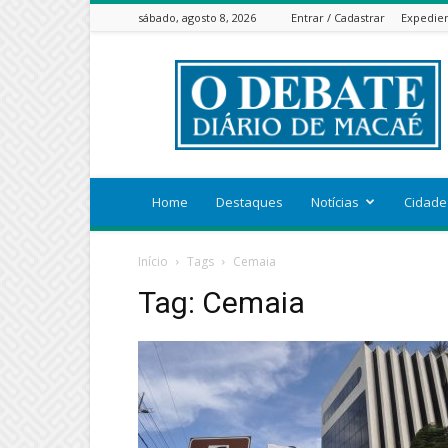
sábado, agosto 8, 2026
Entrar / Cadastrar
Expedie
ODEBATEON
Home
Destaques
Notícias
Cidade
Início
Tags
Cemaia
Tag: Cemaia