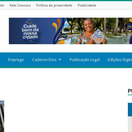
nte
Fale Conosco
Política de privacidade
Publicidade
Emprego
Caderno Dois
Publicação Legal
Edições Digit
P