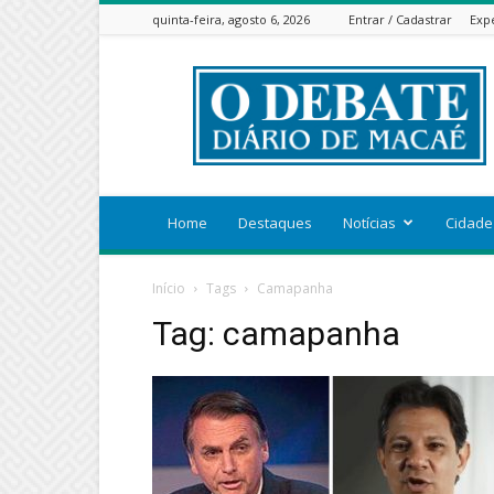
quinta-feira, agosto 6, 2026
Entrar / Cadastrar
Exp
ODEBATEON
Home
Destaques
Notícias
Cidade
Início
Tags
Camapanha
Tag: camapanha