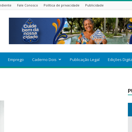
ediente
Fale Conosco
Política de privacidade
Publicidade
Emprego
Caderno Dois
Publicação Legal
Edições Digit
P