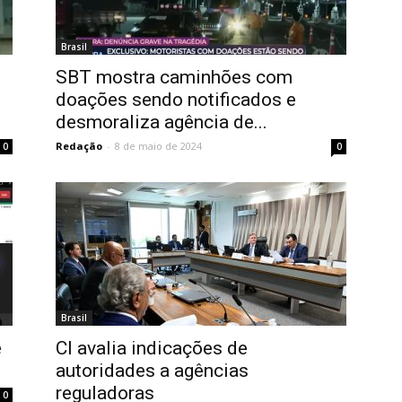
Brasil
SBT mostra caminhões com
doações sendo notificados e
desmoraliza agência de...
Redação
-
8 de maio de 2024
0
0
Brasil
e
CI avalia indicações de
autoridades a agências
reguladoras
0