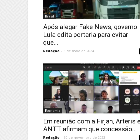
Brasil
Após alegar Fake News, governo
Lula edita portaria para evitar
que...
Redação
-
8 de maio de 2024
Economia
Em reunião com a Firjan, Arteris 
ANTT afirmam que concessão...
Redação
-
30 de novembro de 2023