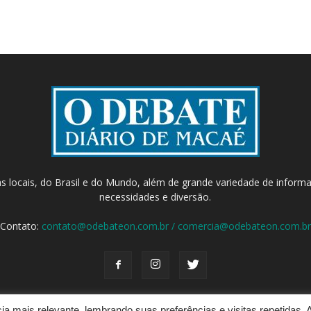
as locais, do Brasil e do Mundo, além de grande variedade de inform
necessidades e diversão.
Contato:
contato@odebateon.com.br / comercia@odebateon.com.br
a mais relevante, lembrando suas preferências e visitas repetidas. 