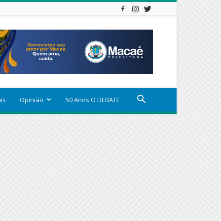
ais
Opinião
50 Anos O DEBATE