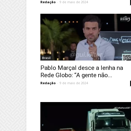
Redação
-
9 de maio de 2024
Brasil
Pablo Marçal desce a lenha na
Rede Globo: “A gente não...
Redação
-
9 de maio de 2024