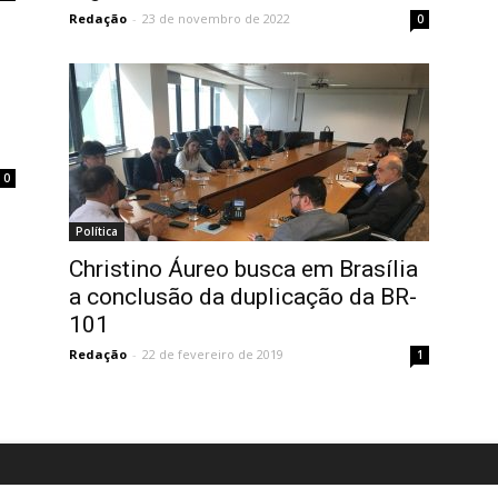
Redação
-
23 de novembro de 2022
0
0
Política
Christino Áureo busca em Brasília
a conclusão da duplicação da BR-
101
Redação
-
22 de fevereiro de 2019
1