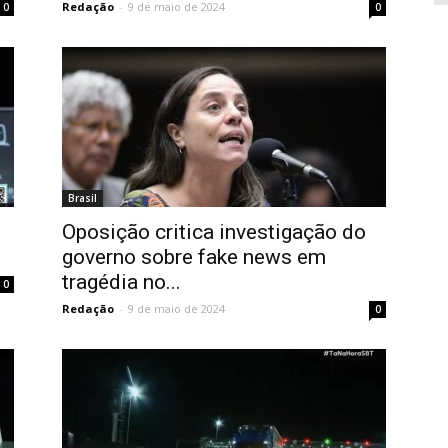
Redação
-
9 de maio de 2024
0
0
Brasil
Oposição critica investigação do
governo sobre fake news em
tragédia no...
0
Redação
-
9 de maio de 2024
0