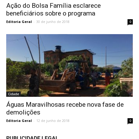
Ação do Bolsa Família esclarece
beneficiários sobre o programa
Editoria Geral
-
30 de junho de 2018
0
Cidade
Águas Maravilhosas recebe nova fase de
demolições
Editoria Geral
-
12 de junho de 2018
0
PUBLICIDADE LEGAL