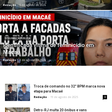
Redação
-
5 de agosto de 2026
SEGURANÇA PÚBLICA
Identificada vítima de feminicídio em
Macaé
Redação
-
1 de agosto de 2026
Troca de comando no 32° BPM marca nova
etapa para Macaé
Redação
-
19 de agosto de 2025
0
Detro-RJ multa 20 ônibus e vans