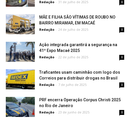
Redação
-
31 de julho de 2025
0
MÃE E FILHA SÃO VÍTIMAS DE ROUBO NO
BAIRRO MIRAMAR, EM MACAÉ
Redação
-
24 de julho de 2025
0
Ação integrada garantirá a segurança na
41º Expo Macaé 2025
Redação
-
22 de julho de 2025
0
Traficantes usam caminhão com logo dos
Correios para distribuir drogas no Brasil
Redação
-
7 de julho de 2025
0
PRF encerra Operação Corpus Christi 2025
no Rio de Janeiro
Redação
-
23 de junho de 2025
0