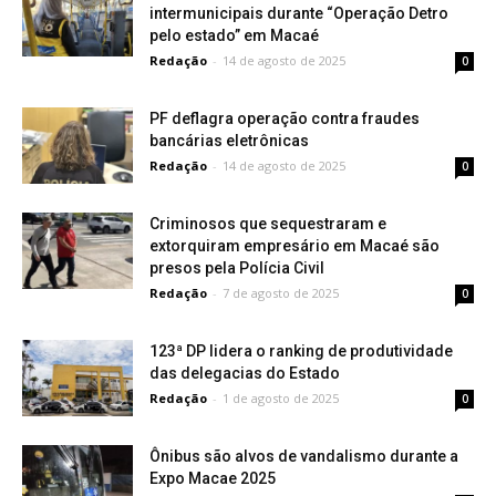
intermunicipais durante “Operação Detro
pelo estado” em Macaé
Redação
-
14 de agosto de 2025
0
PF deflagra operação contra fraudes
bancárias eletrônicas
Redação
-
14 de agosto de 2025
0
Criminosos que sequestraram e
extorquiram empresário em Macaé são
presos pela Polícia Civil
Redação
-
7 de agosto de 2025
0
123ª DP lidera o ranking de produtividade
das delegacias do Estado
Redação
-
1 de agosto de 2025
0
Ônibus são alvos de vandalismo durante a
Expo Macae 2025